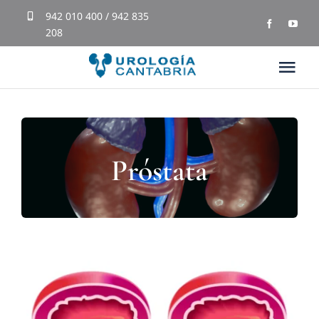
Skip
942 010 400 / 942 835
208
to
content
Tog
Nav
Inicio
Próstata
Equipo Médico
Tratamientos
Blog
Testimonios
Próstata agrandada, síntomas