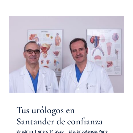
Tus urólogos en Santander de
confianza
ETS
Impotencia
Pene
Próstata
Riñones
Sistema
Urinario
Testículos
Urología
Tus urólogos en
Santander de confianza
By
admin
|
enero 14, 2026
|
ETS
,
Impotencia
,
Pene
,