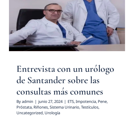
Santander sobre las consultas
más comunes
ETS
Impotencia
Pene
Próstata
Riñones
Sistema
Urinario
Testículos
Uncategorized
Urología
Entrevista con un urólogo
de Santander sobre las
consultas más comunes
By
admin
|
junio 27, 2024
|
ETS
,
Impotencia
,
Pene
,
Próstata
,
Riñones
,
Sistema Urinario
,
Testículos
,
Uncategorized
,
Urología