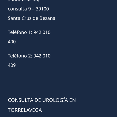
consulta 9 – 39100
Santa Cruz de Bezana
Teléfono 1: 942 010
400
Teléfono 2: 942 010
409
CONSULTA DE UROLOGÍA EN
TORRELAVEGA