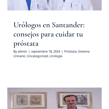
Urólogos en Santander:
consejos para cuidar tu
próstata
By
admin
|
septiembre 18, 2024
|
Próstata
,
Sistema
Urinario
,
Uncategorized
,
Urología
Entrevista con un urólogo de