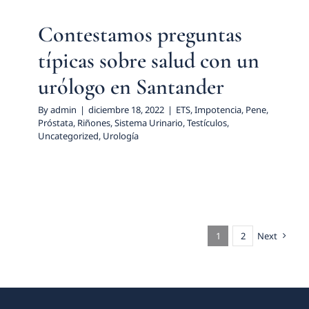
Contestamos preguntas
típicas sobre salud con un
urólogo en Santander
By
admin
|
diciembre 18, 2022
|
ETS
,
Impotencia
,
Pene
,
Próstata
,
Riñones
,
Sistema Urinario
,
Testículos
,
Uncategorized
,
Urología
1
2
Next