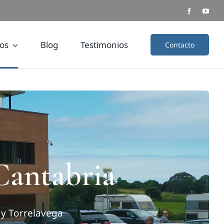
os
Blog
Testimonios
Contacto
Cantabria
y Torrelavega