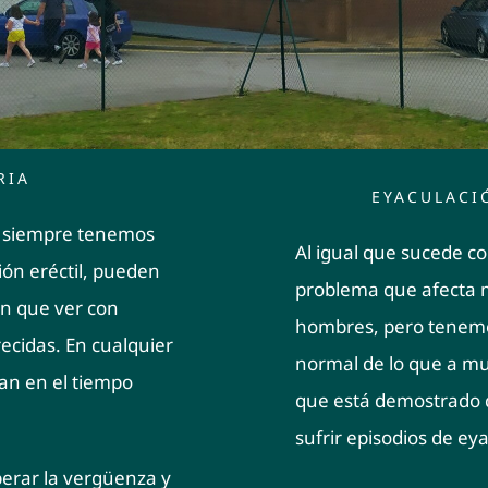
RIA
EYACULACI
o siempre tenemos
Al igual que sucede con
ión eréctil, pueden
problema que afecta 
n que ver con
hombres, pero tenem
recidas. En cualquier
normal de lo que a mu
gan en el tiempo
que está demostrado 
sufrir episodios de ey
uperar la vergüenza y