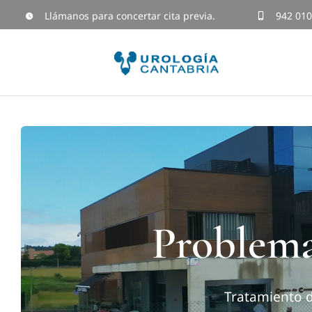
Skip
Llámanos para concertar cita previa.
942 010
to
content
Problema
Tratamiento 