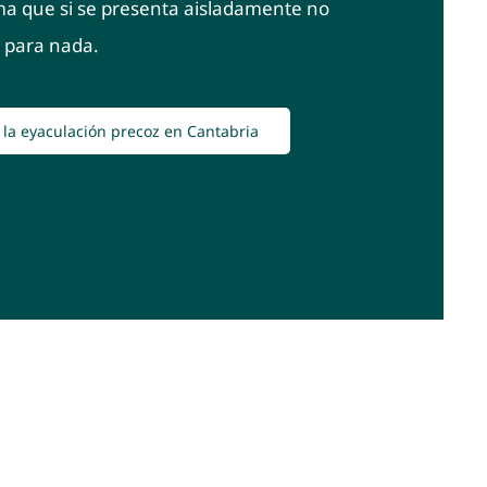
ma que si se presenta aisladamente no
 para nada.
 la eyaculación precoz en Cantabria