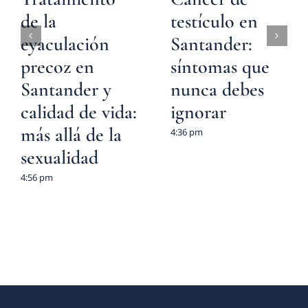
de la
testículo en
eyaculación
Santander:
precoz en
síntomas que
Santander y
nunca debes
calidad de vida:
ignorar
más allá de la
4:36 pm
sexualidad
4:56 pm