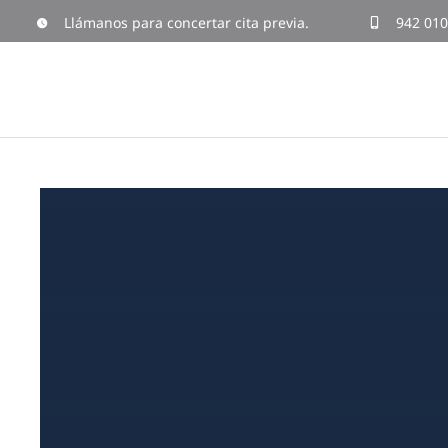
Skip
Llámanos para concertar cita previa.
942 010
to
content