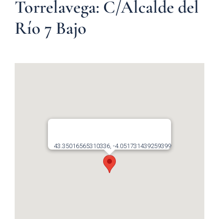
Torrelavega: C/Alcalde del
Río 7 Bajo
43.35016565310336, -4.051731439259399