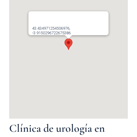
43.434971254506976,
-3.9150296722675386
Clínica de urología en