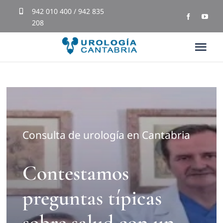
Skip
942 010 400 / 942 835
208
to
content
Tog
Nav
Inicio
Equipo Médico
Consulta de urología en Cantabria
Tratamientos
Contestamos
Blog
preguntas típicas
Testimonios
sobre salud con un