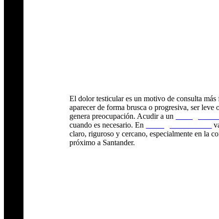
El dolor testicular es un motivo de consulta má
aparecer de forma brusca o progresiva, ser leve o
genera preocupación. Acudir a un
urólogo en S
cuando es necesario. En
Urólogos Cantabria
va
claro, riguroso y cercano, especialmente en la 
próximo a Santander.