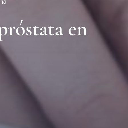
ria
próstata en