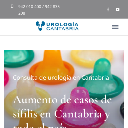
Skip
942 010 400 / 942 835
208
to
content
Tog
Nav
Inicio
Equipo Médico
Consulta de urología en Cantabria
Tratamientos
Aumento de casos de
Blog
sífilis en Cantabria y
Testimonios
todo el país