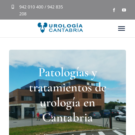
Skip
942 010 400 / 942 835
208
to
content
Tog
Nav
Inicio
Patologías y
Equipo Médico
tratamientos de
Tratamientos
urología en
Blog
Cantabria
Testimonios