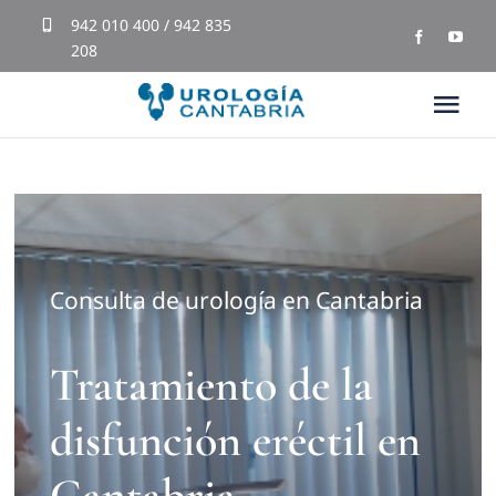
Skip
942 010 400 / 942 835
208
to
content
Tog
Nav
Inicio
Equipo Médico
Consulta de urología en Cantabria
Tratamientos
Tratamiento de la
Blog
disfunción eréctil en
Testimonios
Cantabria