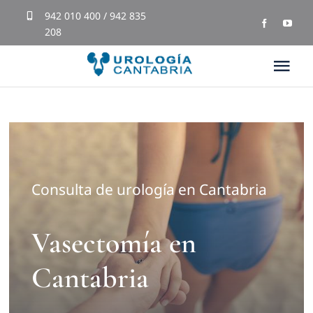
Skip
942 010 400 / 942 835
208
to
content
Tog
Nav
Inicio
Equipo Médico
Consulta de urología en Cantabria
Tratamientos
Vasectomía en
Blog
Cantabria
Testimonios