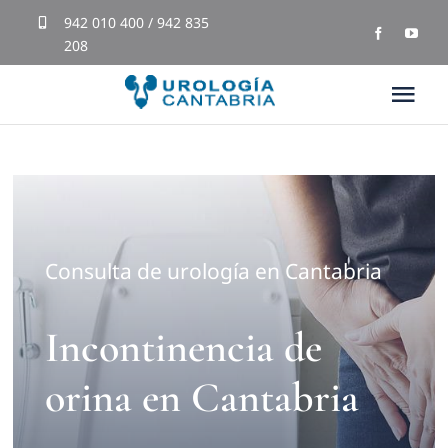
Skip
942 010 400 / 942 835
208
to
content
Tog
Nav
Inicio
Equipo Médico
Consulta de urología en Cantabria
Tratamientos
Incontinencia de
Blog
orina en Cantabria
Testimonios